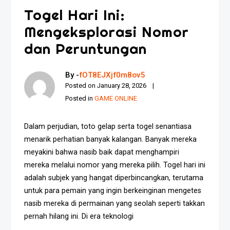
Togel Hari Ini:
Mengeksplorasi Nomor
dan Peruntungan
By -
fOT8EJXjf0m8ov5
Posted on
January 28, 2026
Posted in
GAME ONLINE
Dalam perjudian, toto gelap serta togel senantiasa
menarik perhatian banyak kalangan. Banyak mereka
meyakini bahwa nasib baik dapat menghampiri
mereka melalui nomor yang mereka pilih. Togel hari ini
adalah subjek yang hangat diperbincangkan, terutama
untuk para pemain yang ingin berkeinginan mengetes
nasib mereka di permainan yang seolah seperti takkan
pernah hilang ini. Di era teknologi