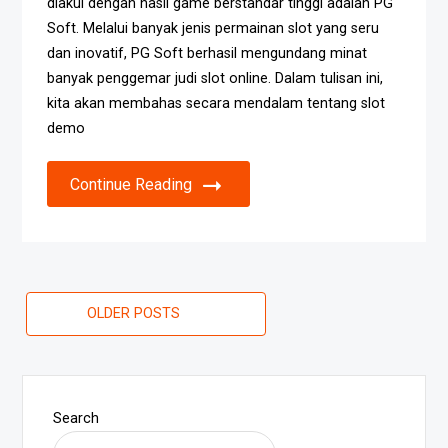
diakui dengan hasil game berstandar tinggi adalah PG
Soft. Melalui banyak jenis permainan slot yang seru
dan inovatif, PG Soft berhasil mengundang minat
banyak penggemar judi slot online. Dalam tulisan ini,
kita akan membahas secara mendalam tentang slot
demo
Continue Reading
Posts
OLDER POSTS
navigation
Search