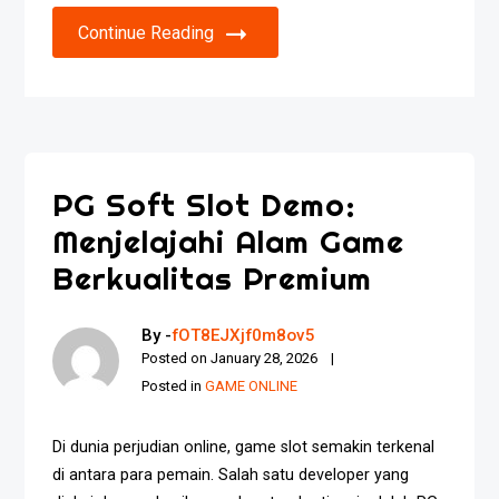
Continue Reading
PG Soft Slot Demo:
Menjelajahi Alam Game
Berkualitas Premium
By -
fOT8EJXjf0m8ov5
Posted on
January 28, 2026
Posted in
GAME ONLINE
Di dunia perjudian online, game slot semakin terkenal
di antara para pemain. Salah satu developer yang