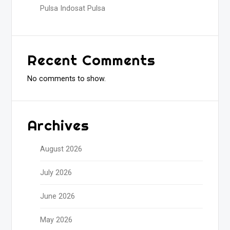
Pulsa Indosat Pulsa
Recent Comments
No comments to show.
Archives
August 2026
July 2026
June 2026
May 2026