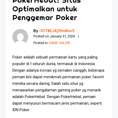
Optimalkan untuk
Penggemar Poker
By -
fOT8EJXjf0m8ov5
Posted on
January 31, 2026
Posted in
GAME ONLINE
Poker adalah sebuah permainan kartu yang paling
populer di t seluruh dunia, termasuk di Indonesia.
Dengan adanya inovasi yg semakin canggih, beberapa
pemain kini dapat menikmati permainan poker favorit
mereka secara daring. Salah satu situs yg
menawarkan pengalaman gaming poker yg menarik
adalah PokerHebat. Dengan PokerHebat, pemain
dapat menyusuri bermacam jenis permainan, seperti
IDN Poker