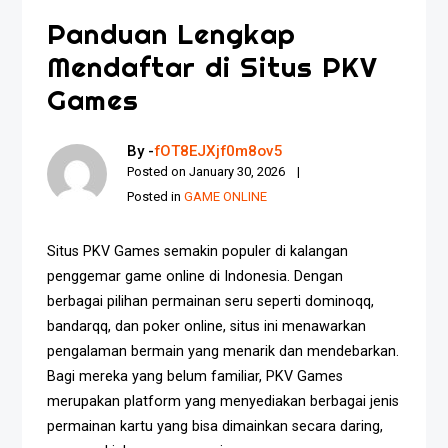
Panduan Lengkap
Mendaftar di Situs PKV
Games
By -
fOT8EJXjf0m8ov5
Posted on
January 30, 2026
Posted in
GAME ONLINE
Situs PKV Games semakin populer di kalangan
penggemar game online di Indonesia. Dengan
berbagai pilihan permainan seru seperti dominoqq,
bandarqq, dan poker online, situs ini menawarkan
pengalaman bermain yang menarik dan mendebarkan.
Bagi mereka yang belum familiar, PKV Games
merupakan platform yang menyediakan berbagai jenis
permainan kartu yang bisa dimainkan secara daring,