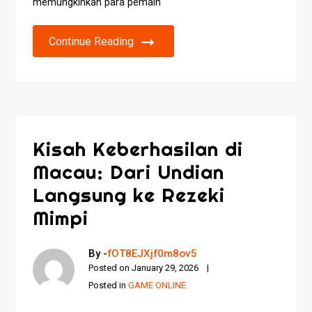
memungkinkan para pemain
Continue Reading
Kisah Keberhasilan di
Macau: Dari Undian
Langsung ke Rezeki
Mimpi
By -
fOT8EJXjf0m8ov5
Posted on
January 29, 2026
Posted in
GAME ONLINE