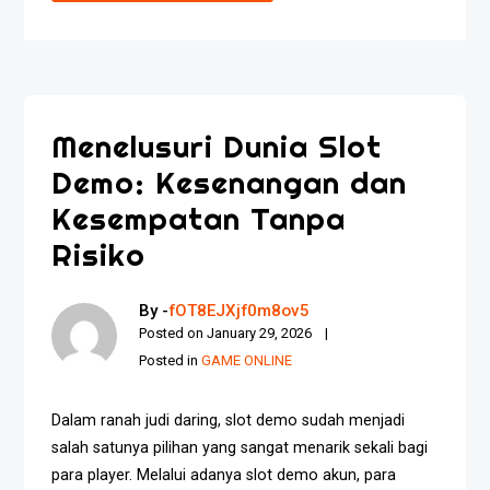
Menelusuri Dunia Slot
Demo: Kesenangan dan
Kesempatan Tanpa
Risiko
By -
fOT8EJXjf0m8ov5
Posted on
January 29, 2026
Posted in
GAME ONLINE
Dalam ranah judi daring, slot demo sudah menjadi
salah satunya pilihan yang sangat menarik sekali bagi
para player. Melalui adanya slot demo akun, para