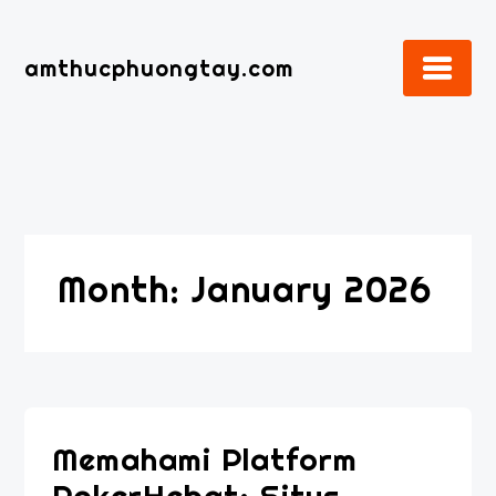
Skip
to
amthucphuongtay.com
content
Month:
January 2026
Memahami Platform
PokerHebat: Situs