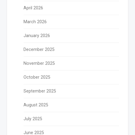
April 2026
March 2026
January 2026
December 2025
November 2025
October 2025
September 2025
August 2025
July 2025
June 2025