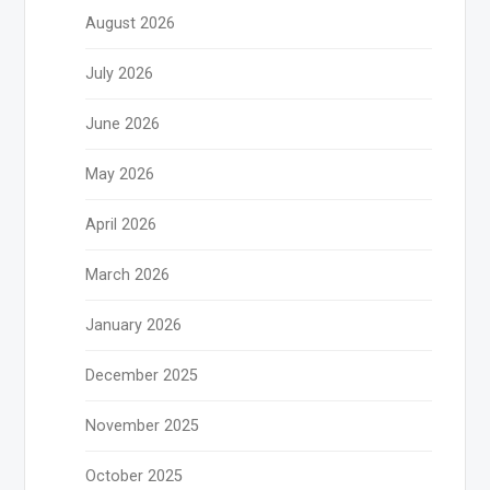
August 2026
July 2026
June 2026
May 2026
April 2026
March 2026
January 2026
December 2025
November 2025
October 2025