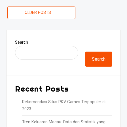
Posts
OLDER POSTS
navigation
Search
Search
Recent Posts
Rekomendasi Situs PKV Games Terpopuler di
2023
Tren Keluaran Macau: Data dan Statistik yang