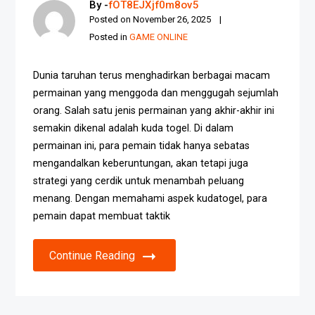
By -
fOT8EJXjf0m8ov5
Posted on
November 26, 2025
Posted in
GAME ONLINE
Dunia taruhan terus menghadirkan berbagai macam
permainan yang menggoda dan menggugah sejumlah
orang. Salah satu jenis permainan yang akhir-akhir ini
semakin dikenal adalah kuda togel. Di dalam
permainan ini, para pemain tidak hanya sebatas
mengandalkan keberuntungan, akan tetapi juga
strategi yang cerdik untuk menambah peluang
menang. Dengan memahami aspek kudatogel, para
pemain dapat membuat taktik
Continue Reading