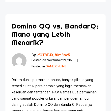
Domino QQ vs. BandarQ:
Mana yang Lebih
Menarik?
By -
fOT8EJXjf0m8ov5
Posted on
November 29, 2025
Posted in
GAME ONLINE
Dalam dunia permainan online, banyak pilihan yang
tersedia untuk para pemain yang ingin merasakan
keseruan dan tantangan. PKV Games Dua permainan
yang sangat populer di kalangan penggemar judi
daring adalah Domino QQ dan BandarQ. Keduanya
menawarkan pengalaman bermain yang unik,