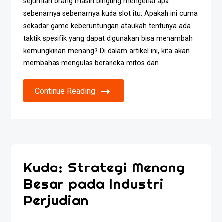
sejumlah orang masih bingung mengenai apa
sebenarnya sebenarnya kuda slot itu. Apakah ini cuma
sekadar game keberuntungan ataukah tentunya ada
taktik spesifik yang dapat digunakan bisa menambah
kemungkinan menang? Di dalam artikel ini, kita akan
membahas mengulas beraneka mitos dan
Continue Reading
Kuda: Strategi Menang
Besar pada Industri
Perjudian