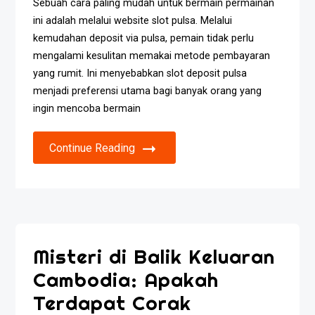
Sebuah cara paling mudah untuk bermain permainan
ini adalah melalui website slot pulsa. Melalui
kemudahan deposit via pulsa, pemain tidak perlu
mengalami kesulitan memakai metode pembayaran
yang rumit. Ini menyebabkan slot deposit pulsa
menjadi preferensi utama bagi banyak orang yang
ingin mencoba bermain
Continue Reading
Misteri di Balik Keluaran
Cambodia: Apakah
Terdapat Corak