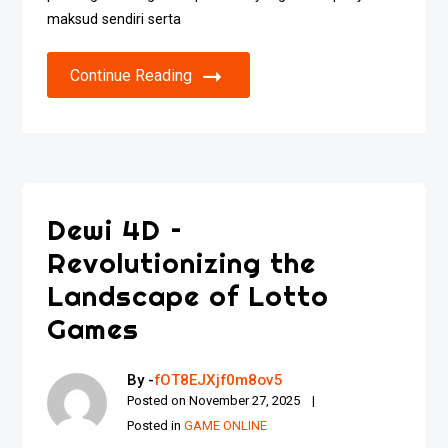
maksud sendiri serta
Continue Reading
Dewi 4D –
Revolutionizing the
Landscape of Lotto
Games
By -
fOT8EJXjf0m8ov5
Posted on
November 27, 2025
Posted in
GAME ONLINE