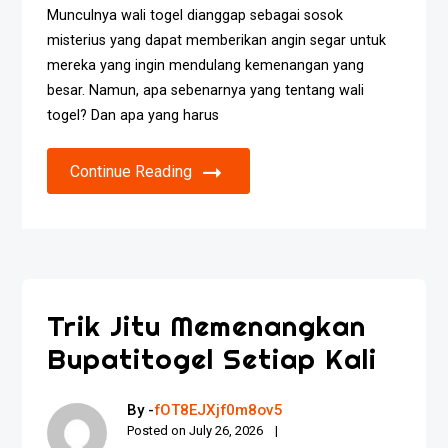
Munculnya wali togel dianggap sebagai sosok
misterius yang dapat memberikan angin segar untuk
mereka yang ingin mendulang kemenangan yang
besar. Namun, apa sebenarnya yang tentang wali
togel? Dan apa yang harus
Continue Reading
Trik Jitu Memenangkan
Bupatitogel Setiap Kali
By -
fOT8EJXjf0m8ov5
Posted on
July 26, 2026