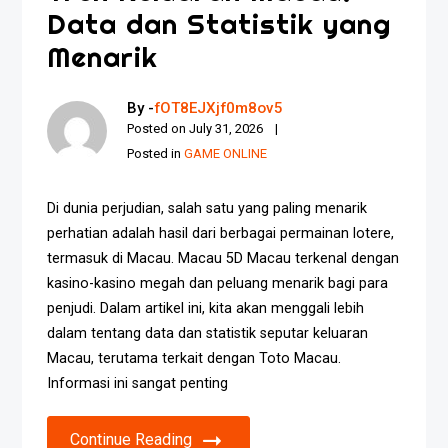
Data dan Statistik yang
Menarik
By -
fOT8EJXjf0m8ov5
Posted on
July 31, 2026
Posted in
GAME ONLINE
Di dunia perjudian, salah satu yang paling menarik
perhatian adalah hasil dari berbagai permainan lotere,
termasuk di Macau. Macau 5D Macau terkenal dengan
kasino-kasino megah dan peluang menarik bagi para
penjudi. Dalam artikel ini, kita akan menggali lebih
dalam tentang data dan statistik seputar keluaran
Macau, terutama terkait dengan Toto Macau.
Informasi ini sangat penting
Continue Reading