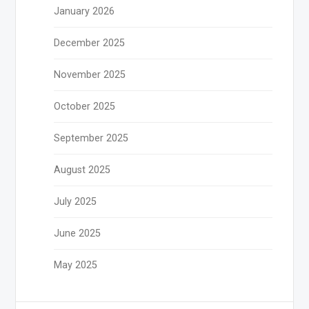
January 2026
December 2025
November 2025
October 2025
September 2025
August 2025
July 2025
June 2025
May 2025