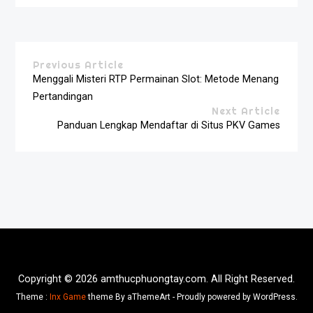
Previous Article
Menggali Misteri RTP Permainan Slot: Metode Menang
Pertandingan
Next Article
Panduan Lengkap Mendaftar di Situs PKV Games
Copyright © 2026 amthucphuongtay.com. All Right Reserved.
Theme :
Inx Game
theme By aThemeArt - Proudly powered by WordPress.