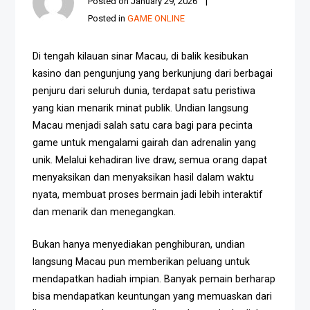
Posted on
January 29, 2026
Posted in
GAME ONLINE
Di tengah kilauan sinar Macau, di balik kesibukan
kasino dan pengunjung yang berkunjung dari berbagai
penjuru dari seluruh dunia, terdapat satu peristiwa
yang kian menarik minat publik. Undian langsung
Macau menjadi salah satu cara bagi para pecinta
game untuk mengalami gairah dan adrenalin yang
unik. Melalui kehadiran live draw, semua orang dapat
menyaksikan dan menyaksikan hasil dalam waktu
nyata, membuat proses bermain jadi lebih interaktif
dan menarik dan menegangkan.
Bukan hanya menyediakan penghiburan, undian
langsung Macau pun memberikan peluang untuk
mendapatkan hadiah impian. Banyak pemain berharap
bisa mendapatkan keuntungan yang memuaskan dari