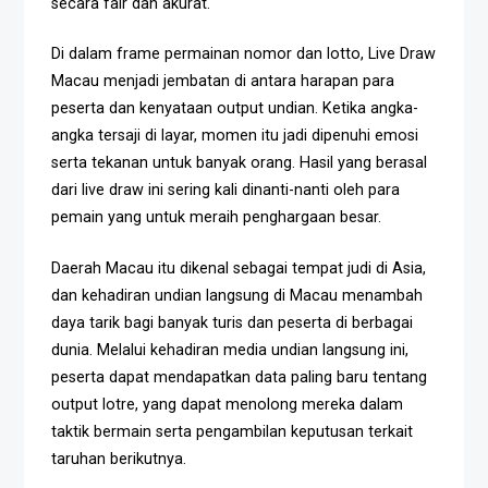
secara fair dan akurat.
Di dalam frame permainan nomor dan lotto, Live Draw
Macau menjadi jembatan di antara harapan para
peserta dan kenyataan output undian. Ketika angka-
angka tersaji di layar, momen itu jadi dipenuhi emosi
serta tekanan untuk banyak orang. Hasil yang berasal
dari live draw ini sering kali dinanti-nanti oleh para
pemain yang untuk meraih penghargaan besar.
Daerah Macau itu dikenal sebagai tempat judi di Asia,
dan kehadiran undian langsung di Macau menambah
daya tarik bagi banyak turis dan peserta di berbagai
dunia. Melalui kehadiran media undian langsung ini,
peserta dapat mendapatkan data paling baru tentang
output lotre, yang dapat menolong mereka dalam
taktik bermain serta pengambilan keputusan terkait
taruhan berikutnya.