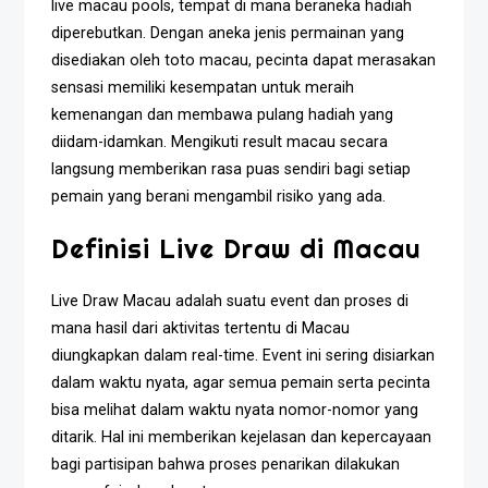
live macau pools, tempat di mana beraneka hadiah
diperebutkan. Dengan aneka jenis permainan yang
disediakan oleh toto macau, pecinta dapat merasakan
sensasi memiliki kesempatan untuk meraih
kemenangan dan membawa pulang hadiah yang
diidam-idamkan. Mengikuti result macau secara
langsung memberikan rasa puas sendiri bagi setiap
pemain yang berani mengambil risiko yang ada.
Definisi Live Draw di Macau
Live Draw Macau adalah suatu event dan proses di
mana hasil dari aktivitas tertentu di Macau
diungkapkan dalam real-time. Event ini sering disiarkan
dalam waktu nyata, agar semua pemain serta pecinta
bisa melihat dalam waktu nyata nomor-nomor yang
ditarik. Hal ini memberikan kejelasan dan kepercayaan
bagi partisipan bahwa proses penarikan dilakukan