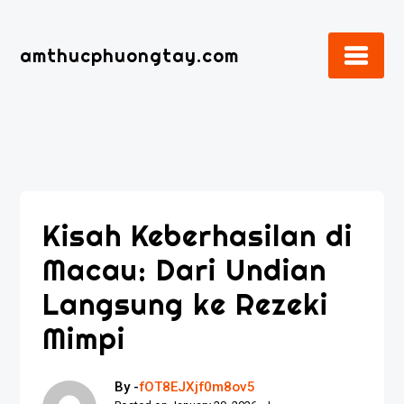
Skip
to
amthucphuongtay.com
content
Kisah Keberhasilan di
Macau: Dari Undian
Langsung ke Rezeki
Mimpi
By -
fOT8EJXjf0m8ov5