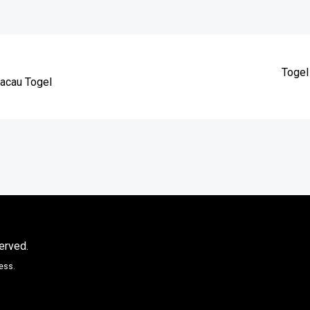
Togel
Macau Togel
erved.
ess.