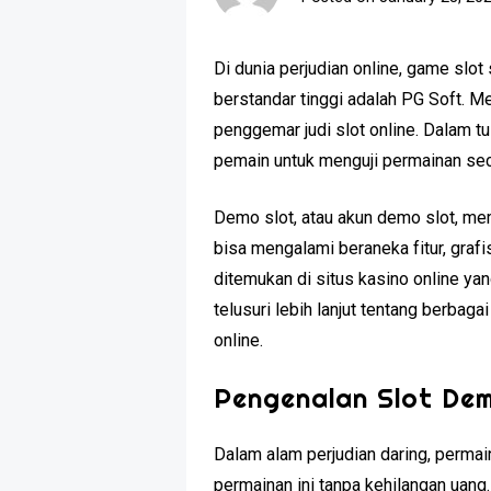
Di dunia perjudian online, game slo
berstandar tinggi adalah PG Soft. M
penggemar judi slot online. Dalam t
pemain untuk menguji permainan se
Demo slot, atau akun demo slot, mem
bisa mengalami beraneka fitur, graf
ditemukan di situs kasino online y
telusuri lebih lanjut tentang berba
online.
Pengenalan Slot De
Dalam alam perjudian daring, perma
permainan ini tanpa kehilangan uan