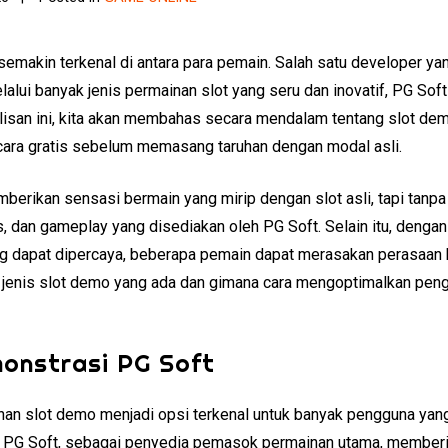
t semakin terkenal di antara para pemain. Salah satu developer y
elalui banyak jenis permainan slot yang seru dan inovatif, PG So
ulisan ini, kita akan membahas secara mendalam tentang slot de
cara gratis sebelum memasang taruhan dengan modal asli.
berikan sensasi bermain yang mirip dengan slot asli, tapi tanp
is, dan gameplay yang disediakan oleh PG Soft. Selain itu, denga
ang dapat dipercaya, beberapa pemain dapat merasakan perasaan
gai jenis slot demo yang ada dan gimana cara mengoptimalkan pen
monstrasi PG Soft
inan slot demo menjadi opsi terkenal untuk banyak pengguna yan
g. PG Soft, sebagai penyedia pemasok permainan utama, member