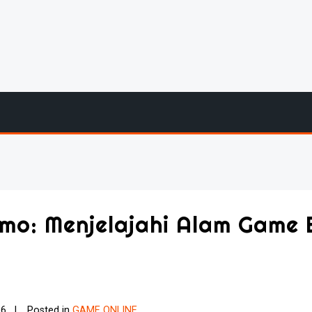
emo: Menjelajahi Alam Game 
26
Posted in
GAME ONLINE