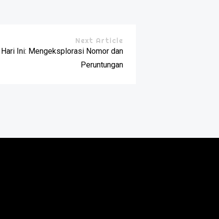
Next Article
 Hari Ini: Mengeksplorasi Nomor dan
Peruntungan