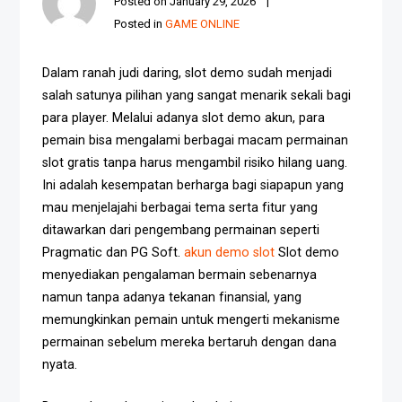
Posted on
January 29, 2026
Posted in
GAME ONLINE
Dalam ranah judi daring, slot demo sudah menjadi
salah satunya pilihan yang sangat menarik sekali bagi
para player. Melalui adanya slot demo akun, para
pemain bisa mengalami berbagai macam permainan
slot gratis tanpa harus mengambil risiko hilang uang.
Ini adalah kesempatan berharga bagi siapapun yang
mau menjelajahi berbagai tema serta fitur yang
ditawarkan dari pengembang permainan seperti
Pragmatic dan PG Soft.
akun demo slot
Slot demo
menyediakan pengalaman bermain sebenarnya
namun tanpa adanya tekanan finansial, yang
memungkinkan pemain untuk mengerti mekanisme
permainan sebelum mereka bertaruh dengan dana
nyata.