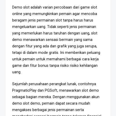
Demo slot adalah varian percobaan dari game slot
online yang memungkinkan pemain agar mencoba
beragam jenis permainan slot tanpa harus harus
mengeluarkan uang. Tidak seperti jenis permainan
yang memerlukan harus taruhan dengan uang, slot
demo menawarkan sensasi bermain yang sama
dengan fitur yang ada dan grafik yang juga serupa,
tetapi di dalam mode gratis. Ini memberikan peluang
untuk pemain untuk memahami berbagai cara kerja
game dan fitur bonus tanpa risiko risiko kehilangan
uang.
Sejumlah perusahaan perangkat lunak, contohnya
PragmaticPlay dan PGSoft, menawarkan slot demo
sebagai bagian mereka. Dengan menggunakan akun
demo slot demo, pemain dapat secara mudah
mengakses berbagai jenis permainan serta