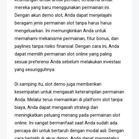
mereka yang baru menggunakan permainan ini.
Dengan akun demo slot, Anda dapat menjelajahi
beragam jenis permainan slot tanpa harus harus
mengeluarkan. Ini memungkinkan Anda untuk
memahami mekanisme permainan, fitur bonus, dan
paylines tanpa risiko finansial. Dengan cara ini, Anda
dapat memilih permainan slot online yang paling
sesuai preferensi Anda sebelum melakukan investasi
yang sesungguhnya.
Di samping itu, slot demo juga memberikan
kesempatan untuk mengasah keterampilan permainan
Anda. Melalui terus memainkan di platform slot tanpa
biaya, Anda dapat mengasah strategi dan
meningkatkan peluang menang pada permainan slot
online. Ini sangat bermanfaat saat Anda sudah ada
percaya diri untuk bertaruh dengan modal asli. Dengan
cara berlatih di akun demo, Anda dapat mengetahui