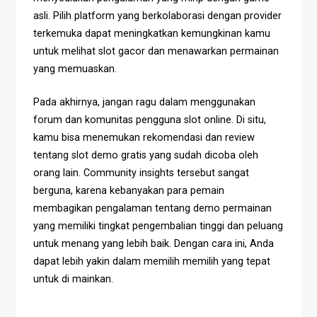
asli. Pilih platform yang berkolaborasi dengan provider
terkemuka dapat meningkatkan kemungkinan kamu
untuk melihat slot gacor dan menawarkan permainan
yang memuaskan.
Pada akhirnya, jangan ragu dalam menggunakan
forum dan komunitas pengguna slot online. Di situ,
kamu bisa menemukan rekomendasi dan review
tentang slot demo gratis yang sudah dicoba oleh
orang lain. Community insights tersebut sangat
berguna, karena kebanyakan para pemain
membagikan pengalaman tentang demo permainan
yang memiliki tingkat pengembalian tinggi dan peluang
untuk menang yang lebih baik. Dengan cara ini, Anda
dapat lebih yakin dalam memilih memilih yang tepat
untuk di mainkan.