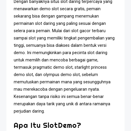
Dengan banyaknya situs slot daring terpercaya yang
menawarkan demo slot secara gratis, pemain
sekarang bisa dengan gampang menemukan
permainan slot daring yang paling sesuai dengan
selera para pemain. Mulai dari slot gacor terbaru
sampai slot yang memiliki tingkat pengembalian yang
tinggi, semuanya bisa diakses dalam bentuk versi
demo. Ini memungkinkan para pecinta slot daring
untuk memilih dan mencoba berbagai game,
termasuk pragmatic demo slot, starlight princess
demo slot, dan olympus demo slot, sebelum
memutuskan permainan mana yang sesungguhnya
mau merekacoba dengan pengeluaran nyata.
Kesenangan tanpa risiko ini semua benar-benar
merupakan daya tarik yang unik di antara ramainya
perjudian daring.
Apa Itu SlotDemo?