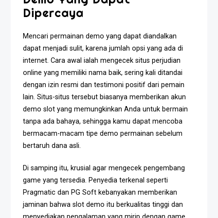
Dipercaya
Mencari permainan demo yang dapat diandalkan
dapat menjadi sulit, karena jumlah opsi yang ada di
internet. Cara awal ialah mengecek situs perjudian
online yang memiliki nama baik, sering kali ditandai
dengan izin resmi dan testimoni positif dari pemain
lain. Situs-situs tersebut biasanya memberikan akun
demo slot yang memungkinkan Anda untuk bermain
tanpa ada bahaya, sehingga kamu dapat mencoba
bermacam-macam tipe demo permainan sebelum
bertaruh dana asli.
Di samping itu, krusial agar mengecek pengembang
game yang tersedia. Penyedia terkenal seperti
Pragmatic dan PG Soft kebanyakan memberikan
jaminan bahwa slot demo itu berkualitas tinggi dan
menyediakan pengalaman yang mirip dengan game