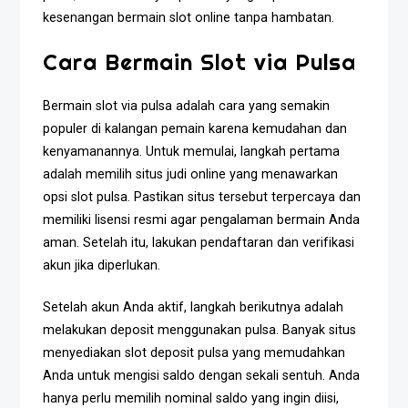
kesenangan bermain slot online tanpa hambatan.
Cara Bermain Slot via Pulsa
Bermain slot via pulsa adalah cara yang semakin
populer di kalangan pemain karena kemudahan dan
kenyamanannya. Untuk memulai, langkah pertama
adalah memilih situs judi online yang menawarkan
opsi slot pulsa. Pastikan situs tersebut terpercaya dan
memiliki lisensi resmi agar pengalaman bermain Anda
aman. Setelah itu, lakukan pendaftaran dan verifikasi
akun jika diperlukan.
Setelah akun Anda aktif, langkah berikutnya adalah
melakukan deposit menggunakan pulsa. Banyak situs
menyediakan slot deposit pulsa yang memudahkan
Anda untuk mengisi saldo dengan sekali sentuh. Anda
hanya perlu memilih nominal saldo yang ingin diisi,