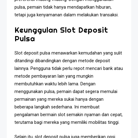
pulsa, pemain tidak hanya mendapatkan hiburan,
tetapi juga kenyamanan dalam melakukan transaksi.
Keunggulan Slot Deposit
Pulsa
Slot deposit pulsa menawarkan kemudahan yang sulit
ditandingi dibandingkan dengan metode deposit
lainnya. Pengguna tidak perlu repot mencari bank atau
metode pembayaran lain yang mungkin
membutuhkan waktu lebih lama. Dengan
menggunakan pulsa, pemain dapat segera memulai
permainan yang mereka sukai hanya dengan
beberapa langkah sederhana. Ini membuat
pengalaman bermain slot semakin nyaman dan cepat,
terutama bagi mereka yang memiliki mobilitas tinggi.
Selain itu, slot deposit pulsa juga memberikan opsi