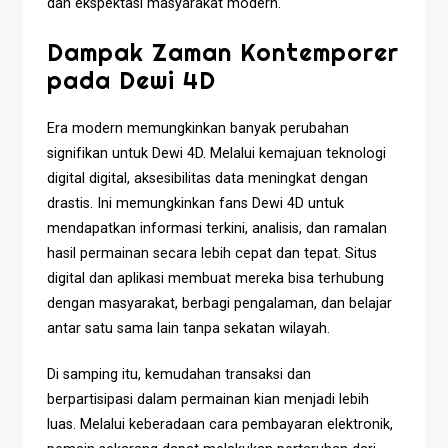
dan ekspektasi masyarakat modern.
Dampak Zaman Kontemporer
pada Dewi 4D
Era modern memungkinkan banyak perubahan
signifikan untuk Dewi 4D. Melalui kemajuan teknologi
digital digital, aksesibilitas data meningkat dengan
drastis. Ini memungkinkan fans Dewi 4D untuk
mendapatkan informasi terkini, analisis, dan ramalan
hasil permainan secara lebih cepat dan tepat. Situs
digital dan aplikasi membuat mereka bisa terhubung
dengan masyarakat, berbagi pengalaman, dan belajar
antar satu sama lain tanpa sekatan wilayah.
Di samping itu, kemudahan transaksi dan
berpartisipasi dalam permainan kian menjadi lebih
luas. Melalui keberadaan cara pembayaran elektronik,