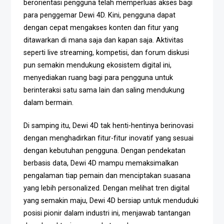
berorientasi pengguna telah memperluas akses bagi
para penggemar Dewi 4D. Kini, pengguna dapat
dengan cepat mengakses konten dan fitur yang
ditawarkan di mana saja dan kapan saja. Aktivitas
seperti live streaming, kompetisi, dan forum diskusi
pun semakin mendukung ekosistem digital ini,
menyediakan ruang bagi para pengguna untuk
berinteraksi satu sama lain dan saling mendukung
dalam bermain.
Di samping itu, Dewi 4D tak henti-hentinya berinovasi
dengan menghadirkan fitur-fitur inovatif yang sesuai
dengan kebutuhan pengguna. Dengan pendekatan
berbasis data, Dewi 4D mampu memaksimalkan
pengalaman tiap pemain dan menciptakan suasana
yang lebih personalized. Dengan melihat tren digital
yang semakin maju, Dewi 4D bersiap untuk menduduki
posisi pionir dalam industri ini, menjawab tantangan