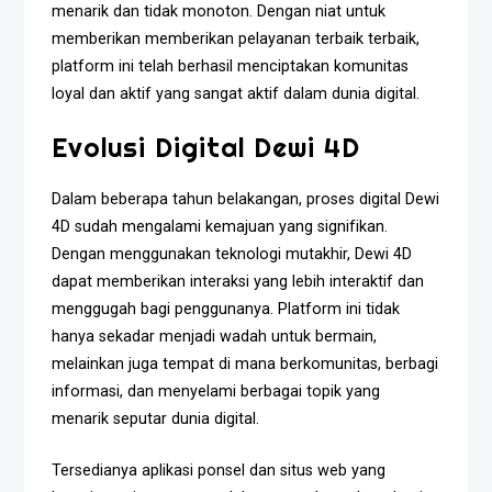
menarik dan tidak monoton. Dengan niat untuk
memberikan memberikan pelayanan terbaik terbaik,
platform ini telah berhasil menciptakan komunitas
loyal dan aktif yang sangat aktif dalam dunia digital.
Evolusi Digital Dewi 4D
Dalam beberapa tahun belakangan, proses digital Dewi
4D sudah mengalami kemajuan yang signifikan.
Dengan menggunakan teknologi mutakhir, Dewi 4D
dapat memberikan interaksi yang lebih interaktif dan
menggugah bagi penggunanya. Platform ini tidak
hanya sekadar menjadi wadah untuk bermain,
melainkan juga tempat di mana berkomunitas, berbagi
informasi, dan menyelami berbagai topik yang
menarik seputar dunia digital.
Tersedianya aplikasi ponsel dan situs web yang