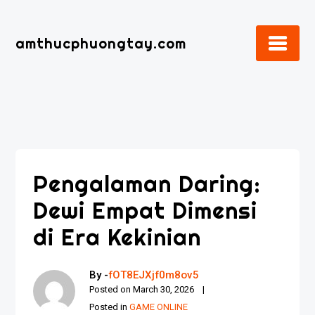
Skip
to
amthucphuongtay.com
content
Pengalaman Daring:
Dewi Empat Dimensi
di Era Kekinian
By -
fOT8EJXjf0m8ov5
Posted on
March 30, 2026
Posted in
GAME ONLINE