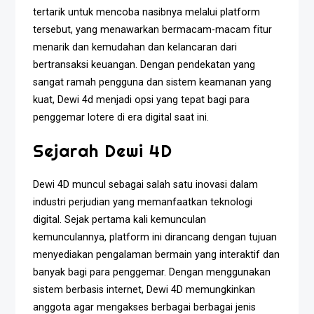
tertarik untuk mencoba nasibnya melalui platform
tersebut, yang menawarkan bermacam-macam fitur
menarik dan kemudahan dan kelancaran dari
bertransaksi keuangan. Dengan pendekatan yang
sangat ramah pengguna dan sistem keamanan yang
kuat, Dewi 4d menjadi opsi yang tepat bagi para
penggemar lotere di era digital saat ini.
Sejarah Dewi 4D
Dewi 4D muncul sebagai salah satu inovasi dalam
industri perjudian yang memanfaatkan teknologi
digital. Sejak pertama kali kemunculan
kemunculannya, platform ini dirancang dengan tujuan
menyediakan pengalaman bermain yang interaktif dan
banyak bagi para penggemar. Dengan menggunakan
sistem berbasis internet, Dewi 4D memungkinkan
anggota agar mengakses berbagai berbagai jenis