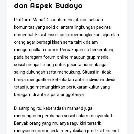
dan Aspek Budaya
Platform Maha4D sudah menciptakan sebuah
komunitas yang solid di antara lingkungan pecinta
numerical. Eksistensi situs ini memungkinkan sejumlah
orang agar berbagi kisah serta taktik dalam
mengumpulkan nomor. Percakapan itu berkembang
pada beragam forum online maupun grup media
sosial menjadi ruang untuk pecinta numerik agar
saling dukungan serta mendukung. Situasi ini tidak
hanya menguatkan keterikatan antar individu-individu
tetapi juga memungkinkan pertukaran kultur yang
beragam di antara para anggotanya.
Di samping itu, keberadaan maha4d juga
memengaruhi perubahan sosial dalam masyarakat.
Banyak orang yang mulanya ragu kini tertarik
menyusun nomor serta menyaksikan prediksi tersebut