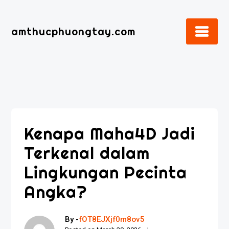
Skip
to
amthucphuongtay.com
content
Kenapa Maha4D Jadi
Terkenal dalam
Lingkungan Pecinta
Angka?
By -
fOT8EJXjf0m8ov5