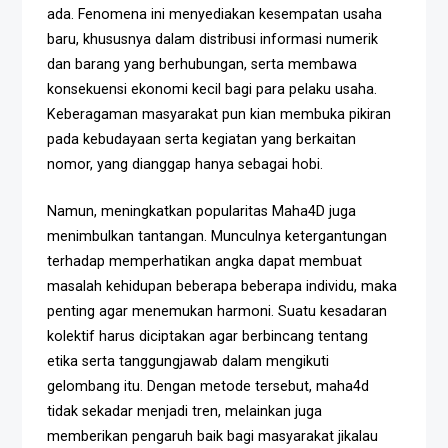
ada. Fenomena ini menyediakan kesempatan usaha
baru, khususnya dalam distribusi informasi numerik
dan barang yang berhubungan, serta membawa
konsekuensi ekonomi kecil bagi para pelaku usaha.
Keberagaman masyarakat pun kian membuka pikiran
pada kebudayaan serta kegiatan yang berkaitan
nomor, yang dianggap hanya sebagai hobi.
Namun, meningkatkan popularitas Maha4D juga
menimbulkan tantangan. Munculnya ketergantungan
terhadap memperhatikan angka dapat membuat
masalah kehidupan beberapa beberapa individu, maka
penting agar menemukan harmoni. Suatu kesadaran
kolektif harus diciptakan agar berbincang tentang
etika serta tanggungjawab dalam mengikuti
gelombang itu. Dengan metode tersebut, maha4d
tidak sekadar menjadi tren, melainkan juga
memberikan pengaruh baik bagi masyarakat jikalau