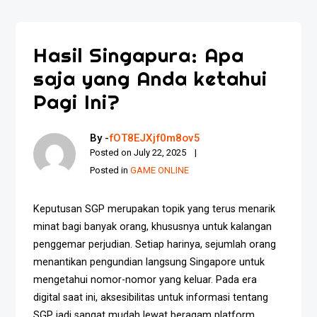
Hasil Singapura: Apa
saja yang Anda ketahui
Pagi Ini?
By -
fOT8EJXjf0m8ov5
Posted on
July 22, 2025
Posted in
GAME ONLINE
Keputusan SGP merupakan topik yang terus menarik
minat bagi banyak orang, khususnya untuk kalangan
penggemar perjudian. Setiap harinya, sejumlah orang
menantikan pengundian langsung Singapore untuk
mengetahui nomor-nomor yang keluar. Pada era
digital saat ini, aksesibilitas untuk informasi tentang
SGP jadi sangat mudah lewat beragam platform