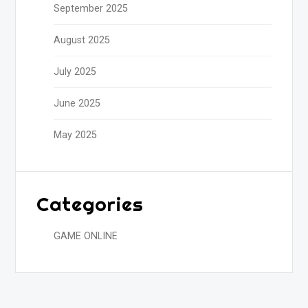
September 2025
August 2025
July 2025
June 2025
May 2025
Categories
GAME ONLINE