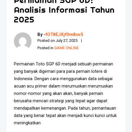
Analisis Informasi Tahun
2025
By -
fOT8EJXjf0m8ov5
Posted on
July 27, 2025
Posted in
GAME ONLINE
Permainan Toto SGP 6D menjadi sebuah permainan
yang banyak digemari para para pemain lotere di
Indonesia. Dengan cara menggunakan data sebagai
acuan acu primer dalam merumuskan merumuskan
nomor-nomor yang akan akan, banyak pemain
berusaha mencari strategi yang tepat agar dapat
mendapatkan kemenangan. Pada tahun, pemantauan
data yang benar tepat akan menjadi kunci kunci untuk
meningkatkan