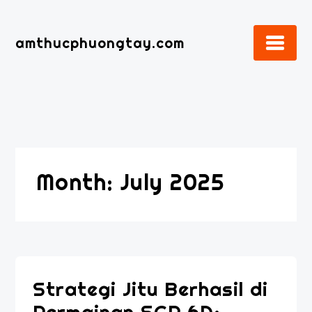
Skip
to
amthucphuongtay.com
content
Month:
July 2025
Strategi Jitu Berhasil di
Permainan SGP 6D: