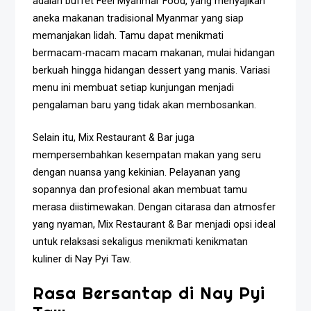
adalah buffet Feel Myanmar Food, yang menyajikan
aneka makanan tradisional Myanmar yang siap
memanjakan lidah. Tamu dapat menikmati
bermacam-macam macam makanan, mulai hidangan
berkuah hingga hidangan dessert yang manis. Variasi
menu ini membuat setiap kunjungan menjadi
pengalaman baru yang tidak akan membosankan.
Selain itu, Mix Restaurant & Bar juga
mempersembahkan kesempatan makan yang seru
dengan nuansa yang kekinian. Pelayanan yang
sopannya dan profesional akan membuat tamu
merasa diistimewakan. Dengan citarasa dan atmosfer
yang nyaman, Mix Restaurant & Bar menjadi opsi ideal
untuk relaksasi sekaligus menikmati kenikmatan
kuliner di Nay Pyi Taw.
Rasa Bersantap di Nay Pyi