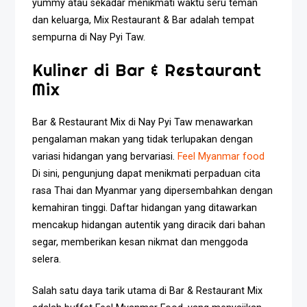
yummy atau sekadar menikmati waktu seru teman
dan keluarga, Mix Restaurant & Bar adalah tempat
sempurna di Nay Pyi Taw.
Kuliner di Bar & Restaurant
Mix
Bar & Restaurant Mix di Nay Pyi Taw menawarkan
pengalaman makan yang tidak terlupakan dengan
variasi hidangan yang bervariasi.
Feel Myanmar food
Di sini, pengunjung dapat menikmati perpaduan cita
rasa Thai dan Myanmar yang dipersembahkan dengan
kemahiran tinggi. Daftar hidangan yang ditawarkan
mencakup hidangan autentik yang diracik dari bahan
segar, memberikan kesan nikmat dan menggoda
selera.
Salah satu daya tarik utama di Bar & Restaurant Mix