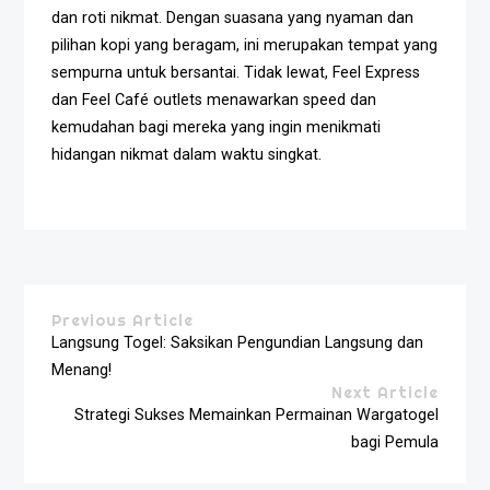
dan roti nikmat. Dengan suasana yang nyaman dan
pilihan kopi yang beragam, ini merupakan tempat yang
sempurna untuk bersantai. Tidak lewat, Feel Express
dan Feel Café outlets menawarkan speed dan
kemudahan bagi mereka yang ingin menikmati
hidangan nikmat dalam waktu singkat.
Previous Article
Langsung Togel: Saksikan Pengundian Langsung dan
Menang!
Next Article
Strategi Sukses Memainkan Permainan Wargatogel
bagi Pemula