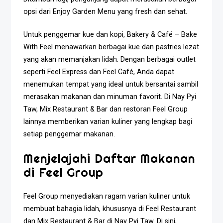
opsi dari Enjoy Garden Menu yang fresh dan sehat.
Untuk penggemar kue dan kopi, Bakery & Café – Bake
With Feel menawarkan berbagai kue dan pastries lezat
yang akan memanjakan lidah. Dengan berbagai outlet
seperti Feel Express dan Feel Café, Anda dapat
menemukan tempat yang ideal untuk bersantai sambil
merasakan makanan dan minuman favorit. Di Nay Pyi
Taw, Mix Restaurant & Bar dan restoran Feel Group
lainnya memberikan varian kuliner yang lengkap bagi
setiap penggemar makanan.
Menjelajahi Daftar Makanan
di Feel Group
Feel Group menyediakan ragam varian kuliner untuk
membuat bahagia lidah, khususnya di Feel Restaurant
dan Mix Restaurant & Bar di Nay Pyi Taw. Di sini,