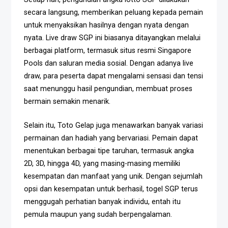
secara langsung, memberikan peluang kepada pemain
untuk menyaksikan hasilnya dengan nyata dengan
nyata. Live draw SGP ini biasanya ditayangkan melalui
berbagai platform, termasuk situs resmi Singapore
Pools dan saluran media sosial. Dengan adanya live
draw, para peserta dapat mengalami sensasi dan tensi
saat menunggu hasil pengundian, membuat proses
bermain semakin menarik.
Selain itu, Toto Gelap juga menawarkan banyak variasi
permainan dan hadiah yang bervariasi. Pemain dapat
menentukan berbagai tipe taruhan, termasuk angka
2D, 3D, hingga 4D, yang masing-masing memiliki
kesempatan dan manfaat yang unik. Dengan sejumlah
opsi dan kesempatan untuk berhasil, togel SGP terus
menggugah perhatian banyak individu, entah itu
pemula maupun yang sudah berpengalaman.