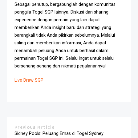
Sebagai penutup, bergabunglah dengan komunitas
penggila Togel SGP lainnya. Diskusi dan sharing
experience dengan pemain yang lain dapat
memberikan Anda insight baru dan strategi yang
barangkali tidak Anda pikirkan sebelumnya. Melalui
saling dan memberikan informasi, Anda dapat
menambah peluang Anda untuk berhasil dalam
permainan Togel SGP ini. Selalu ingat untuk selalu
bersenang-senang dan nikmati perjalanannya!
Live Draw SGP
Previous Article
Sidney Pools: Peluang Emas di Togel Sydney