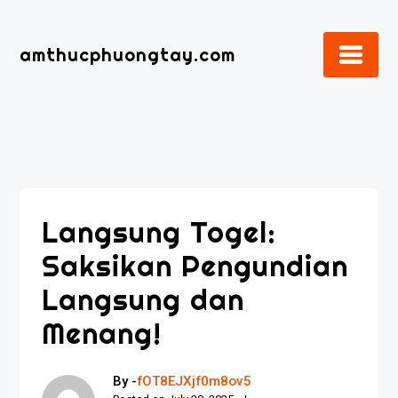
Skip
to
amthucphuongtay.com
content
Langsung Togel:
Saksikan Pengundian
Langsung dan
Menang!
By -
fOT8EJXjf0m8ov5