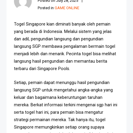
Posted on
July 28, 2025
Posted in
GAME ONLINE
Togel Singapore kian diminati banyak oleh pemain
yang berada di Indonesia. Melalui sistem yang jelas
dan adil, pengundian langsung dan pengundian
langsung SGP membawa pengalaman bermain togel
menjadi lebih dan menarik. Pecinta togel bisa melihat
langsung hasil pengundian dan memantau berita
terbaru dari Singapore Pools.
Setiap, pemain dapat menunggu hasil pengundian
langsung SGP untuk mengetahui angka-angka yang
keluar dan bagaimana keberuntungan taruhan
mereka. Berkat informasi terkini mengenai sgp hari ini
serta togel hari ini, para pemain bisa mengatur
strategi permainan mereka. Tak hanya itu, togel
Singapore memungkinkan setiap orang supaya