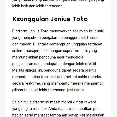
lebih baik dan lebih terencana.
Keunggulan Jenius Toto
Platform Jenius Toto menawarkan sejumlah fitur unik
yang menjadikan pengalaman pengguna lebih seru
dan mudah. Di antara kemampuan unggulan terdapat
sistem manajemen keuangan super modern, yang
memungkinkan pengguna agar mengelola
pengeluaran dan pendapatan dengan lebih efektif.
Melalui aplikasi ini, pengguna dapat secara praktis
mencatat setiap transaksi dan melihat saldo mereka
secara real-time, yang membantu mereka mengambil
pilihan finansial lebih terencana.
jeniustoto
Selain itu, platform ini masih memiliki fitur reward
yang begitu menarik. Anda dapat mendapatkan poin
hadiah serta manfaat tambahan setiap kali melakukan