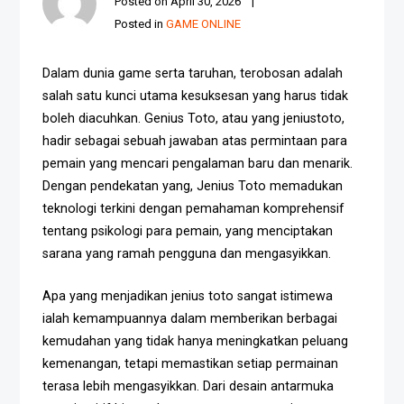
Posted on
April 30, 2026
Posted in
GAME ONLINE
Dalam dunia game serta taruhan, terobosan adalah
salah satu kunci utama kesuksesan yang harus tidak
boleh diacuhkan. Genius Toto, atau yang jeniustoto,
hadir sebagai sebuah jawaban atas permintaan para
pemain yang mencari pengalaman baru dan menarik.
Dengan pendekatan yang, Jenius Toto memadukan
teknologi terkini dengan pemahaman komprehensif
tentang psikologi para pemain, yang menciptakan
sarana yang ramah pengguna dan mengasyikkan.
Apa yang menjadikan jenius toto sangat istimewa
ialah kemampuannya dalam memberikan berbagai
kemudahan yang tidak hanya meningkatkan peluang
kemenangan, tetapi memastikan setiap permainan
terasa lebih mengasyikkan. Dari desain antarmuka