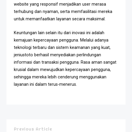
website yang responsif menjadikan user merasa
terhubung dan nyaman, serta memfasilitasi mereka
untuk memanfaatkan layanan secara maksimal.
Keuntungan lain selain itu dari inovasi ini adalah
kemajuan kepercayaan pengguna. Melalui adanya
teknologi terbaru dan sistem keamanan yang kuat,
jeniustoto berhasil menyediakan perlindungan
informasi dan transaksi pengguna. Rasa aman sangat
krusial dalam mewujudkan kepercayaan pengguna,
sehingga mereka lebih cenderung menggunakan
layanan ini dalam terus-menerus.
Previous Article