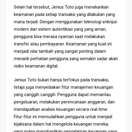
Selain hal tersebut, Jenius Toto juga menekankan
keamanan pada setiap transaksi yang dilakukan yang
mana terjadi. Dengan menggunakan teknologi enkripsi
modern dan sistem autentikasi yang yang aman,
pengguna bisa merasa nyaman saat melakukan
transfer atau pembayaran. Keamanan yang kuat ini
menjadi nilai tambah yang sangat penting dalam
menarik perhatian pengguna yang semakin sadar akan
risiko keamanan digital.
Jenius Toto bukan hanya terfokus pada transaksi,
tetapi juga menyediakan fitur manajemen keuangan
yang canggih canggih. Pengguna dapat memantau
pengeluaran, melakukan perencanaan anggaran, dan
mendapatkan analisis keuangan secara real-time.
Fitur-fitur ini memudahkan pengguna untuk menjadi
bijaksana dalam hal mengelola keuangan mereka,
yang mana menghasilkan pengalaman keuangan yang