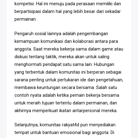
kompetisi. Hal ini menuju pada perasaan memiliki dan
berpartisipasi dalam hal yang lebih besar dari sekadar
permainan.
Pengaruh sosial lainnya adalah pengembangan
kemampuan komunikasi dan kolaborasi antara para
anggota. Saat mereka bekerja sama dalam game atau
diskusi tentang taktik, mereka akan untuk saling
menghormati pendapat satu sama lain. Hubungan
yang terbentuk dalam komunitas ini berperan sebagai
sarana penting untuk pertukaran ide dan pengetahuan,
membawa keuntungan secara bersama. Salah satu
contoh nyata adalah ketika pemain bekerja bersama
untuk meraih tujuan tertentu dalam permainan, dan
akhirnya memperkuat ikatan antarpersonal mereka.
Selanjutnya, komunitas rakyat4d pun menyediakan
tempat untuk bantuan emosional bagi anggota. Di