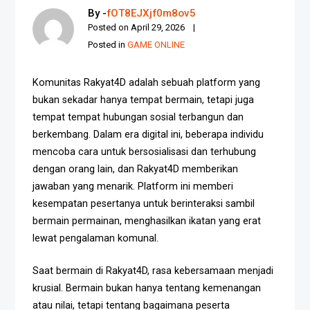
By -
fOT8EJXjf0m8ov5
Posted on
April 29, 2026
Posted in
GAME ONLINE
Komunitas Rakyat4D adalah sebuah platform yang
bukan sekadar hanya tempat bermain, tetapi juga
tempat tempat hubungan sosial terbangun dan
berkembang. Dalam era digital ini, beberapa individu
mencoba cara untuk bersosialisasi dan terhubung
dengan orang lain, dan Rakyat4D memberikan
jawaban yang menarik. Platform ini memberi
kesempatan pesertanya untuk berinteraksi sambil
bermain permainan, menghasilkan ikatan yang erat
lewat pengalaman komunal.
Saat bermain di Rakyat4D, rasa kebersamaan menjadi
krusial. Bermain bukan hanya tentang kemenangan
atau nilai, tetapi tentang bagaimana peserta