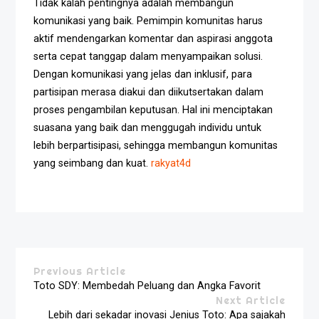
Tidak kalah pentingnya adalah membangun
komunikasi yang baik. Pemimpin komunitas harus
aktif mendengarkan komentar dan aspirasi anggota
serta cepat tanggap dalam menyampaikan solusi.
Dengan komunikasi yang jelas dan inklusif, para
partisipan merasa diakui dan diikutsertakan dalam
proses pengambilan keputusan. Hal ini menciptakan
suasana yang baik dan menggugah individu untuk
lebih berpartisipasi, sehingga membangun komunitas
yang seimbang dan kuat.
rakyat4d
Previous Article
Toto SDY: Membedah Peluang dan Angka Favorit
Next Article
Lebih dari sekadar inovasi Jenius Toto: Apa sajakah