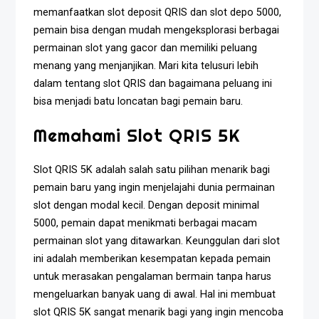
memanfaatkan slot deposit QRIS dan slot depo 5000,
pemain bisa dengan mudah mengeksplorasi berbagai
permainan slot yang gacor dan memiliki peluang
menang yang menjanjikan. Mari kita telusuri lebih
dalam tentang slot QRIS dan bagaimana peluang ini
bisa menjadi batu loncatan bagi pemain baru.
Memahami Slot QRIS 5K
Slot QRIS 5K adalah salah satu pilihan menarik bagi
pemain baru yang ingin menjelajahi dunia permainan
slot dengan modal kecil. Dengan deposit minimal
5000, pemain dapat menikmati berbagai macam
permainan slot yang ditawarkan. Keunggulan dari slot
ini adalah memberikan kesempatan kepada pemain
untuk merasakan pengalaman bermain tanpa harus
mengeluarkan banyak uang di awal. Hal ini membuat
slot QRIS 5K sangat menarik bagi yang ingin mencoba