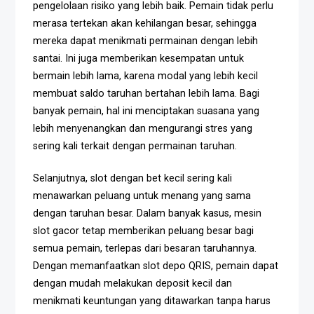
pengelolaan risiko yang lebih baik. Pemain tidak perlu
merasa tertekan akan kehilangan besar, sehingga
mereka dapat menikmati permainan dengan lebih
santai. Ini juga memberikan kesempatan untuk
bermain lebih lama, karena modal yang lebih kecil
membuat saldo taruhan bertahan lebih lama. Bagi
banyak pemain, hal ini menciptakan suasana yang
lebih menyenangkan dan mengurangi stres yang
sering kali terkait dengan permainan taruhan.
Selanjutnya, slot dengan bet kecil sering kali
menawarkan peluang untuk menang yang sama
dengan taruhan besar. Dalam banyak kasus, mesin
slot gacor tetap memberikan peluang besar bagi
semua pemain, terlepas dari besaran taruhannya.
Dengan memanfaatkan slot depo QRIS, pemain dapat
dengan mudah melakukan deposit kecil dan
menikmati keuntungan yang ditawarkan tanpa harus