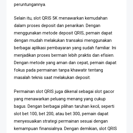
peruntungannya.
Selain itu, slot QRIS 5K menawarkan kemudahan
dalam proses deposit dan penarikan. Dengan
menggunakan metode deposit QRIS, pemain dapat
dengan mudah melakukan transaksi menggunakan
berbagai aplikasi pembayaran yang sudah familiar. Ini
menjadikan proses bermain lebih praktis dan efisien.
Dengan metode yang aman dan cepat, pemain dapat
fokus pada permainan tanpa khawatir tentang
masalah teknis saat melakukan deposit.
Permainan slot QRIS juga dikenal sebagai slot gacor
yang menawarkan peluang menang yang cukup
bagus. Dengan berbagai pilihan taruhan kecil, seperti
slot bet 100, bet 200, atau bet 300, pemain dapat
menyesuaikan strategi permainan sesuai dengan
kemampuan finansialnya. Dengan demikian, slot QRIS