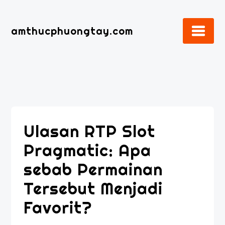
Skip
to
amthucphuongtay.com
content
Ulasan RTP Slot
Pragmatic: Apa
sebab Permainan
Tersebut Menjadi
Favorit?