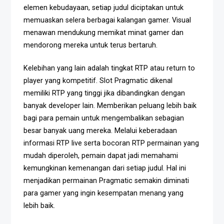
elemen kebudayaan, setiap judul diciptakan untuk
memuaskan selera berbagai kalangan gamer. Visual
menawan mendukung memikat minat gamer dan
mendorong mereka untuk terus bertaruh.
Kelebihan yang lain adalah tingkat RTP atau return to
player yang kompetitif. Slot Pragmatic dikenal
memiliki RTP yang tinggi jika dibandingkan dengan
banyak developer lain. Memberikan peluang lebih baik
bagi para pemain untuk mengembalikan sebagian
besar banyak uang mereka. Melalui keberadaan
informasi RTP live serta bocoran RTP permainan yang
mudah diperoleh, pemain dapat jadi memahami
kemungkinan kemenangan dari setiap judul. Hal ini
menjadikan permainan Pragmatic semakin diminati
para gamer yang ingin kesempatan menang yang
lebih baik.