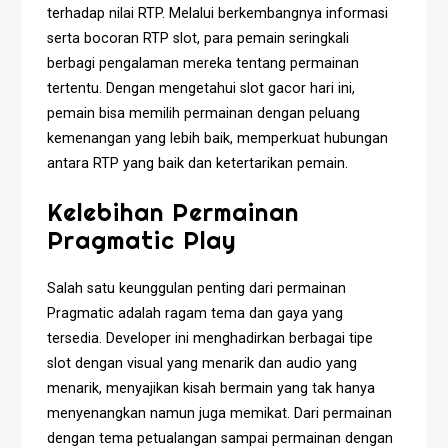
terhadap nilai RTP. Melalui berkembangnya informasi
serta bocoran RTP slot, para pemain seringkali
berbagi pengalaman mereka tentang permainan
tertentu. Dengan mengetahui slot gacor hari ini,
pemain bisa memilih permainan dengan peluang
kemenangan yang lebih baik, memperkuat hubungan
antara RTP yang baik dan ketertarikan pemain.
Kelebihan Permainan
Pragmatic Play
Salah satu keunggulan penting dari permainan
Pragmatic adalah ragam tema dan gaya yang
tersedia. Developer ini menghadirkan berbagai tipe
slot dengan visual yang menarik dan audio yang
menarik, menyajikan kisah bermain yang tak hanya
menyenangkan namun juga memikat. Dari permainan
dengan tema petualangan sampai permainan dengan