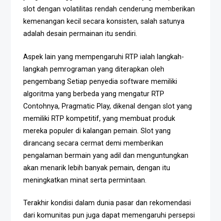
slot dengan volatilitas rendah cenderung memberikan
kemenangan kecil secara konsisten, salah satunya
adalah desain permainan itu sendiri.
Aspek lain yang mempengaruhi RTP ialah langkah-
langkah pemrograman yang diterapkan oleh
pengembang Setiap penyedia software memiliki
algoritma yang berbeda yang mengatur RTP
Contohnya, Pragmatic Play, dikenal dengan slot yang
memiliki RTP kompetitif, yang membuat produk
mereka populer di kalangan pemain. Slot yang
dirancang secara cermat demi memberikan
pengalaman bermain yang adil dan menguntungkan
akan menarik lebih banyak pemain, dengan itu
meningkatkan minat serta permintaan.
Terakhir kondisi dalam dunia pasar dan rekomendasi
dari komunitas pun juga dapat memengaruhi persepsi