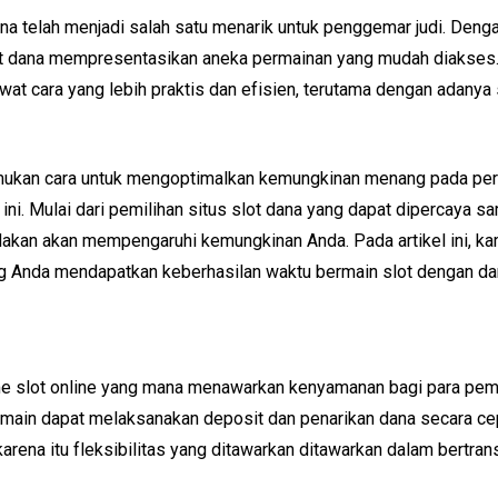
dana telah menjadi salah satu menarik untuk penggemar judi. Deng
lot dana mempresentasikan aneka permainan yang mudah diakses.
at cara yang lebih praktis dan efisien, terutama dengan adanya
ukan cara untuk mengoptimalkan kemungkinan menang pada perma
ni. Mulai dari pemilihan situs slot dana yang dapat dipercaya 
dakan akan mempengaruhi kemungkinan Anda. Pada artikel ini, ka
 Anda mendapatkan keberhasilan waktu bermain slot dengan da
ame slot online yang mana menawarkan kenyamanan bagi para pe
main dapat melaksanakan deposit dan penarikan dana secara cep
arena itu fleksibilitas yang ditawarkan ditawarkan dalam bertran