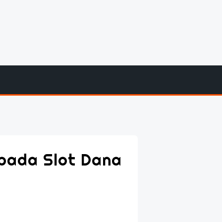
pada Slot Dana