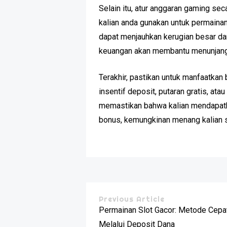
Selain itu, atur anggaran gaming sec
kalian anda gunakan untuk permainan
dapat menjauhkan kerugian besar dan
keuangan akan membantu menunjang k
Terakhir, pastikan untuk manfaatkan
insentif deposit, putaran gratis, a
memastikan bahwa kalian mendapatk
bonus, kemungkinan menang kalian 
Previous Article
Permainan Slot Gacor: Metode Cep
Melalui Deposit Dana