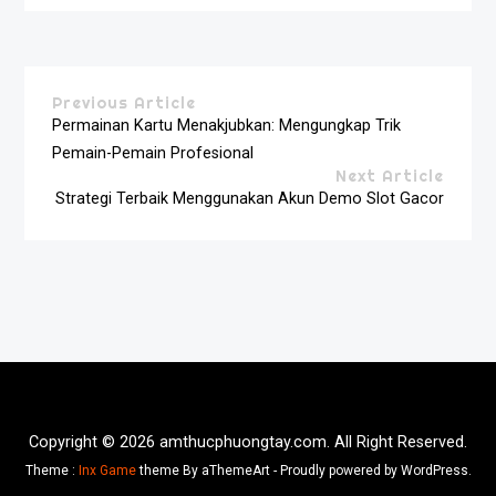
Previous Article
Permainan Kartu Menakjubkan: Mengungkap Trik
Pemain-Pemain Profesional
Next Article
Strategi Terbaik Menggunakan Akun Demo Slot Gacor
Copyright © 2026 amthucphuongtay.com. All Right Reserved.
Theme :
Inx Game
theme By aThemeArt - Proudly powered by WordPress.