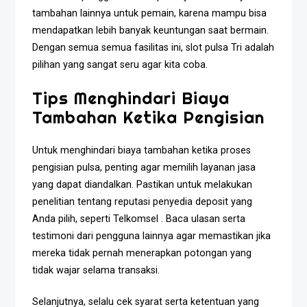
tambahan lainnya untuk pemain, karena mampu bisa
mendapatkan lebih banyak keuntungan saat bermain.
Dengan semua semua fasilitas ini, slot pulsa Tri adalah
pilihan yang sangat seru agar kita coba.
Tips Menghindari Biaya
Tambahan Ketika Pengisian
Untuk menghindari biaya tambahan ketika proses
pengisian pulsa, penting agar memilih layanan jasa
yang dapat diandalkan. Pastikan untuk melakukan
penelitian tentang reputasi penyedia deposit yang
Anda pilih, seperti Telkomsel . Baca ulasan serta
testimoni dari pengguna lainnya agar memastikan jika
mereka tidak pernah menerapkan potongan yang
tidak wajar selama transaksi.
Selanjutnya, selalu cek syarat serta ketentuan yang