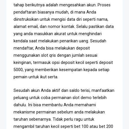
tahap berikutnya adalah mengesahkan akun. Proses
pendaftaran biasanya mudah, di mana Anda
diinstruksikan untuk mengisi data diri seperti nama,
alamat email, dan nomor kontak. Selalu pastikan data
yang anda masukkan akurat untuk menghindari
kendala saat melakukan penarikan uang. Sesudah
mendaftar, Anda bisa melakukan deposit
menggunakan slot qris dengan jumlah sesuai
keinginan, termasuk opsi deposit kecil seperti deposit
5000, yang memberikan kesempatan kepada setiap
pemain untuk ikut serta.
Sesudah akun Anda aktif dan saldo terisi, manfaatkan
peluang untuk coba permainan slot demo terlebih
dahulu. Ini bisa membantu Anda memahami
mekanisme permainan sebelum anda melakukan
taruhan sebenarnya. Tidak perlu ragu untuk
mengambil taruhan kecil seperti bet 100 atau bet 200