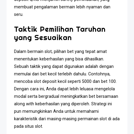
membuat pengalaman bermain lebih nyaman dan
seru.
Taktik Pemilihan Taruhan
yang Sesuaikan
Dalam bermain slot, pilihan bet yang tepat amat
menentukan keberhasilan yang bisa dihasilkan.
Sebuah taktik yang dapat digunakan adalah dengan
memulai dari bet kecil terlebih dahulu. Contohnya,
mencoba slot deposit kecil seperti 5000 dan bet 100.
Dengan cara ini, Anda dapat lebih leluasa mengelola
modal serta bergradual meningkatkan bet bersamaan
along with keberhasilan yang diperoleh. Strategi ini
pun memungkinkan Anda untuk memahami
karakteristik dari masing-masing permainan slot di ada
pada situs slot.