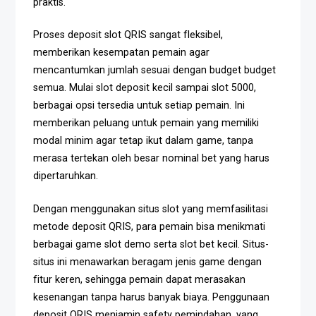
praktis.
Proses deposit slot QRIS sangat fleksibel,
memberikan kesempatan pemain agar
mencantumkan jumlah sesuai dengan budget budget
semua. Mulai slot deposit kecil sampai slot 5000,
berbagai opsi tersedia untuk setiap pemain. Ini
memberikan peluang untuk pemain yang memiliki
modal minim agar tetap ikut dalam game, tanpa
merasa tertekan oleh besar nominal bet yang harus
dipertaruhkan.
Dengan menggunakan situs slot yang memfasilitasi
metode deposit QRIS, para pemain bisa menikmati
berbagai game slot demo serta slot bet kecil. Situs-
situs ini menawarkan beragam jenis game dengan
fitur keren, sehingga pemain dapat merasakan
kesenangan tanpa harus banyak biaya. Penggunaan
deposit QRIS menjamin safety pemindahan, yang