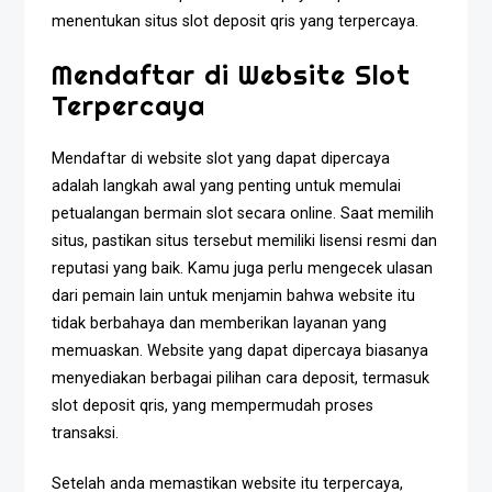
menentukan situs slot deposit qris yang terpercaya.
Mendaftar di Website Slot
Terpercaya
Mendaftar di website slot yang dapat dipercaya
adalah langkah awal yang penting untuk memulai
petualangan bermain slot secara online. Saat memilih
situs, pastikan situs tersebut memiliki lisensi resmi dan
reputasi yang baik. Kamu juga perlu mengecek ulasan
dari pemain lain untuk menjamin bahwa website itu
tidak berbahaya dan memberikan layanan yang
memuaskan. Website yang dapat dipercaya biasanya
menyediakan berbagai pilihan cara deposit, termasuk
slot deposit qris, yang mempermudah proses
transaksi.
Setelah anda memastikan website itu terpercaya,