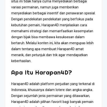
situs ini tidak hanya cuma menyediakan berbagai
variasi permainan, namun juga memberikan
menyediakan berbagai insentif dan penawaran spesial.
Dengan pendekatan pendekatan yang berfokus pada
kebutuhan pemain, Harapan4D menjelaskan cara
memahami strategi dan memanfaatkan kesempatan
dengan bijak bisa membawa kesuksesan dalam
bertaruh. Melalui konten ini, kita akan mengupas lebih
dalam tentang apa membuat Harapan4D amat
menarik, dan petunjuk dan trik agar mendapatkan
keberhasilan.
Apa Itu Harapan4D?
Harapan4D adalah platform perjudian yang terkenal di
Indonesia, khususnya dalam lotere dan angka-angka.
Dengan sejumlah jenis permainan yang ditawarkan,
Harapan4D adalah pilihan favorit bagi banyak pemain