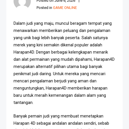
Posted on
June 6, 2026
Posted in
GAME ONLINE
Dalam judi yang maju, muncul beragam tempat yang
menawarkan memberikan peluang dan pengalaman
yang unik bagi lebih banyak peserta. Salah satunya
merek yang kini semakin dikenal populer adalah
Harapan4D. Dengan berbagai kelengkapan menarik
dan alat permainan yang mudah dipahami, Harapan4D
merupakan alternatif pilihan utama bagi banyak
penikmat judi daring. Untuk mereka yang mencari
mencari pengalaman berjudi yang aman dan
menguntungkan, Harapan4D memberikan harapan
baru untuk meraih kemenangan dalam alam yang
tantangan.
Banyak pemain judi yang membuat menetapkan
Harapan 4D sebagai andalan andalan sendiri, sebab