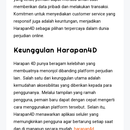
memberikan data pribadi dan melakukan transaksi.
Komitmen untuk menyediakan customer service yang
responsif juga adalah keuntungan, menjadikan
Harapan4D sebagai pilihan terpercaya dalam dunia
perjudian online.
Keunggulan Harapan4D
Harapan 4D punya beragam kelebihan yang
membuatnya menonjol dibanding platform perjudian
lain.. Salah satu dari keunggulan utama adalah
kemudahan aksesibilitas yang diberikan kepada para
penggunanya.. Melalui tampilan yang ramah
pengguna, pemain baru dapat dengan cepat mengerti
cara menggunakan platform tersebut.. Selain itu,
Harapan4D menawarkan aplikasi seluler yang
memungkinkan pengguna agar bertarung setiap saat
dan di manapun secara mudah.
harapan4d