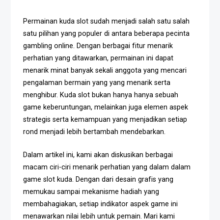
Permainan kuda slot sudah menjadi salah satu salah
satu pilihan yang populer di antara beberapa pecinta
gambling online. Dengan berbagai fitur menarik
perhatian yang ditawarkan, permainan ini dapat
menarik minat banyak sekali anggota yang mencari
pengalaman bermain yang yang menarik serta
menghibur. Kuda slot bukan hanya hanya sebuah
game keberuntungan, melainkan juga elemen aspek
strategis serta kemampuan yang menjadikan setiap
rond menjadi lebih bertambah mendebarkan.
Dalam artikel ini, kami akan diskusikan berbagai
macam ciri-ciri menarik perhatian yang dalam dalam
game slot kuda. Dengan dari desain grafis yang
memukau sampai mekanisme hadiah yang
membahagiakan, setiap indikator aspek game ini
menawarkan nilai lebih untuk pemain. Mari kami