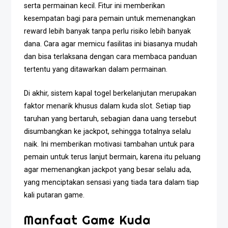
serta permainan kecil. Fitur ini memberikan
kesempatan bagi para pemain untuk memenangkan
reward lebih banyak tanpa perlu risiko lebih banyak
dana. Cara agar memicu fasilitas ini biasanya mudah
dan bisa terlaksana dengan cara membaca panduan
tertentu yang ditawarkan dalam permainan.
Di akhir, sistem kapal togel berkelanjutan merupakan
faktor menarik khusus dalam kuda slot. Setiap tiap
taruhan yang bertaruh, sebagian dana uang tersebut
disumbangkan ke jackpot, sehingga totalnya selalu
naik. Ini memberikan motivasi tambahan untuk para
pemain untuk terus lanjut bermain, karena itu peluang
agar memenangkan jackpot yang besar selalu ada,
yang menciptakan sensasi yang tiada tara dalam tiap
kali putaran game.
Manfaat Game Kuda