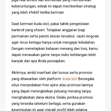
juga nilai simbol dan kombinasi yang memberikan
keberuntungan, sebab ini dapat memberikan strategi
yang lebih efektif ketika bermain.
Saat bermain kuda slot, pakai taktik pengelolaan
bankroll yang efisien. Tetapkan anggaran bagi
permainan serta patuhi aturan tersebut. Jauhi tergoda
agar terus berlaga hanya untuk mengejar kekalahan.
Dengan menetapkan batasan menang dan loss, kamu
dapat merasakan game tanpa risiko kehilangan lebih
banyak dari apa Anda persiapkan.
Akhirnya, ambil manfaat dari bonus serta promosi
yang ditawarkan oleh platform.
kuda slot
Bersegala
situs menyediakan free spins atau promosi lainnya
yang dapat meningkatkan peluang menang tanpa
menghabiskan dana ekstra. Selalu periksa promosi
yang tersedia sebelum berlaga, serta gunakan
kesempatan ini agar meraih profit lebih selama