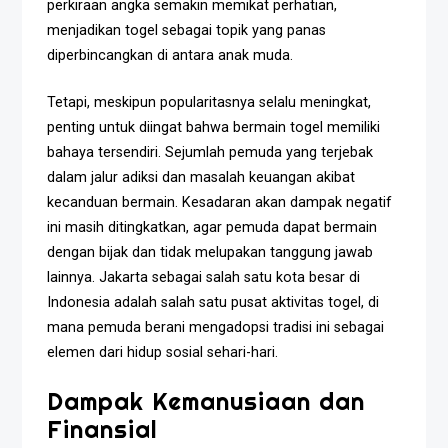
perkiraan angka semakin memikat perhatian,
menjadikan togel sebagai topik yang panas
diperbincangkan di antara anak muda.
Tetapi, meskipun popularitasnya selalu meningkat,
penting untuk diingat bahwa bermain togel memiliki
bahaya tersendiri. Sejumlah pemuda yang terjebak
dalam jalur adiksi dan masalah keuangan akibat
kecanduan bermain. Kesadaran akan dampak negatif
ini masih ditingkatkan, agar pemuda dapat bermain
dengan bijak dan tidak melupakan tanggung jawab
lainnya. Jakarta sebagai salah satu kota besar di
Indonesia adalah salah satu pusat aktivitas togel, di
mana pemuda berani mengadopsi tradisi ini sebagai
elemen dari hidup sosial sehari-hari.
Dampak Kemanusiaan dan
Finansial