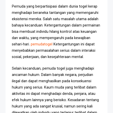
Pemuda yang berpartisipasi dalam dunia togel kerap
menghadapi beraneka tantangan yang memengaruhi
eksistensi mereka. Salah satu masalah utama adalah
bahaya kecanduan. Ketergantungan dalam permainan
bisa membuat individu hilang kontrol atas keuangan
dan waktu, yang mempengaruhi pada kewajiban
sehari-hari.
pemudatogel
Ketergantungan ini dapat
menyebabkan permasalahan serius dalam interaksi
sosial, pekerjaan, dan kesejahteraan mental.
Selain kecanduan, pemuda togel juga menghadapi
ancaman hukum. Dalam banyak negara, perjudian
ilegal dan dapat menghasilkan pada konsekuensi
hukum yang serius. Kaum muda yang terlibat dalam
aktivitas ini dapat menghadapi denda, penjara, atau
efek hukum lainnya yang berisiko. Kesadaran tentang
hukum yang ada sangat krusial, namun sering kali
dilewatkan oleh individu yang terlanjur terlibat dalam