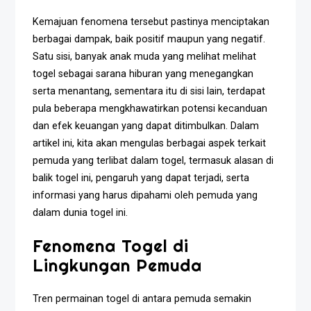
Kemajuan fenomena tersebut pastinya menciptakan
berbagai dampak, baik positif maupun yang negatif.
Satu sisi, banyak anak muda yang melihat melihat
togel sebagai sarana hiburan yang menegangkan
serta menantang, sementara itu di sisi lain, terdapat
pula beberapa mengkhawatirkan potensi kecanduan
dan efek keuangan yang dapat ditimbulkan. Dalam
artikel ini, kita akan mengulas berbagai aspek terkait
pemuda yang terlibat dalam togel, termasuk alasan di
balik togel ini, pengaruh yang dapat terjadi, serta
informasi yang harus dipahami oleh pemuda yang
dalam dunia togel ini.
Fenomena Togel di
Lingkungan Pemuda
Tren permainan togel di antara pemuda semakin