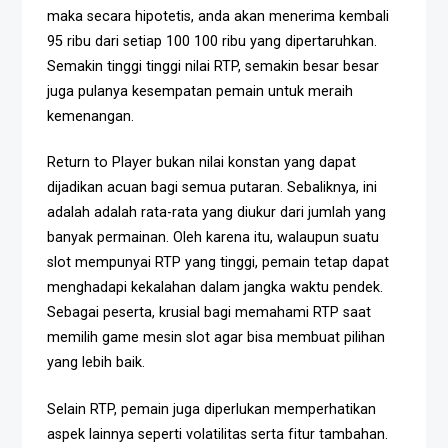
maka secara hipotetis, anda akan menerima kembali
95 ribu dari setiap 100 100 ribu yang dipertaruhkan.
Semakin tinggi tinggi nilai RTP, semakin besar besar
juga pulanya kesempatan pemain untuk meraih
kemenangan.
Return to Player bukan nilai konstan yang dapat
dijadikan acuan bagi semua putaran. Sebaliknya, ini
adalah adalah rata-rata yang diukur dari jumlah yang
banyak permainan. Oleh karena itu, walaupun suatu
slot mempunyai RTP yang tinggi, pemain tetap dapat
menghadapi kekalahan dalam jangka waktu pendek.
Sebagai peserta, krusial bagi memahami RTP saat
memilih game mesin slot agar bisa membuat pilihan
yang lebih baik.
Selain RTP, pemain juga diperlukan memperhatikan
aspek lainnya seperti volatilitas serta fitur tambahan.